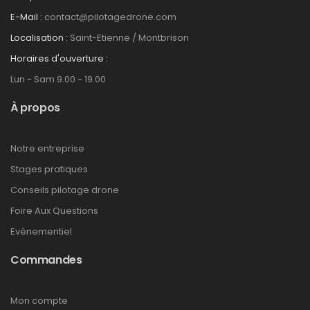
E-Mail :
contact@pilotagedrone.com
Localisation :
Saint-Etienne / Montbrison
Horaires d'ouverture :
Lun - Sam 9.00 - 19.00
À propos
Notre entreprise
Stages pratiques
Conseils pilotage drone
Foire Aux Questions
Evénementiel
Commandes
Mon compte