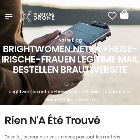
Notre Blog
BRIGHTWOMEN.NET DE+HEISE-
IRISCHE-FRAUEN LEGITIME MAIL
BESTELLEN BRAUTWEBSITE
brightwomen.net de+heise-irische-frauen Legitime Mail
bestellen Brautwebsite
Rien N'A Été Trouvé
Désolé, j'ai peur que vous n'avez pas tout les matchs.