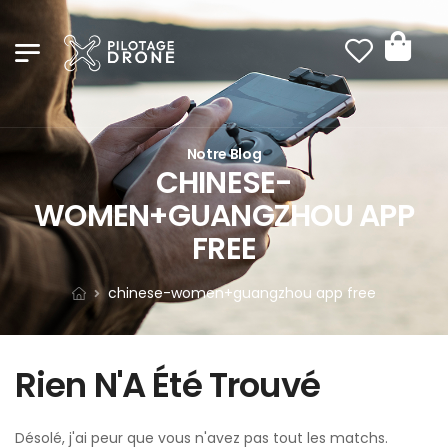
Notre Blog
CHINESE-
WOMEN+GUANGZHOU APP
FREE
chinese-women+guangzhou app free
Rien N'A Été Trouvé
Désolé, j'ai peur que vous n'avez pas tout les matchs.