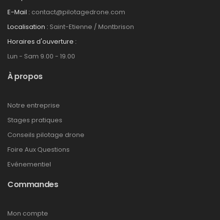
E-Mail :
contact@pilotagedrone.com
Localisation :
Saint-Etienne / Montbrison
Horaires d'ouverture :
Lun - Sam 9.00 - 19.00
À propos
Notre entreprise
Stages pratiques
Conseils pilotage drone
Foire Aux Questions
Evénementiel
Commandes
Mon compte