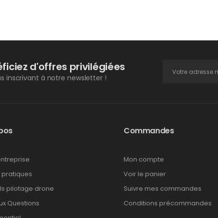
ficiez d'offres privilégiées
s inscrivant à notre newsletter !
pos
Commandes
entreprise
Mon compte
 pratiques
Voir le panier
ls pilotage drone
Suivre mes commandes
Aux Questions
Conditions précommandes
entiel