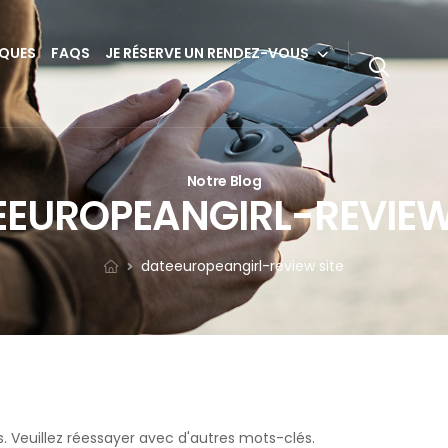
IQUES
FAQS
JE RÉSERVE UN RENDEZ-VOUS
Notre Blog
EUROPEANGIRL-REVIEW
dateeuropeangirl-review site
s. Veuillez réessayer avec d'autres mots-clés.