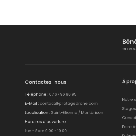
Béné
en vou
À pro
Contactez-nous
Téléphone :
07 67 96 86 95
Notre 
E-Mail :
contact@pilotagedrone.com
Stages
Localisation :
Saint-Etienne / Montbrison
Consei
Horaires d'ouverture :
Foire 
Lun - Sam 9.00 - 19.00
Evénem