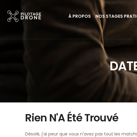
À PROPOS
NOS STAGES PRAT
DATE
Rien N'A Été Trouvé
Désolé, j'ai peur que vous n'avez pas tout les match