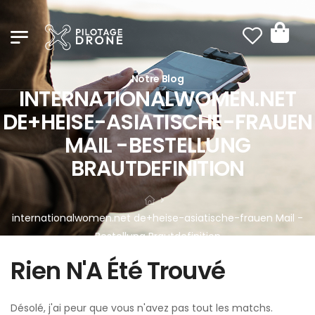
Notre Blog
INTERNATIONALWOMEN.NET
DE+HEISE-ASIATISCHE-FRAUEN
MAIL -BESTELLUNG
BRAUTDEFINITION
internationalwomen.net de+heise-asiatische-frauen Mail -
Bestellung Brautdefinition
Rien N'A Été Trouvé
Désolé, j'ai peur que vous n'avez pas tout les matchs.