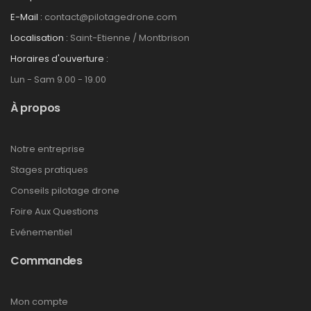
E-Mail :
contact@pilotagedrone.com
Localisation :
Saint-Etienne / Montbrison
Horaires d'ouverture :
Lun - Sam 9.00 - 19.00
À propos
Notre entreprise
Stages pratiques
Conseils pilotage drone
Foire Aux Questions
Evénementiel
Commandes
Mon compte